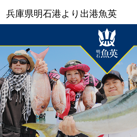
兵庫県明石港より出港魚英