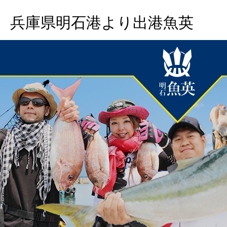
兵庫県明石港より出港魚英