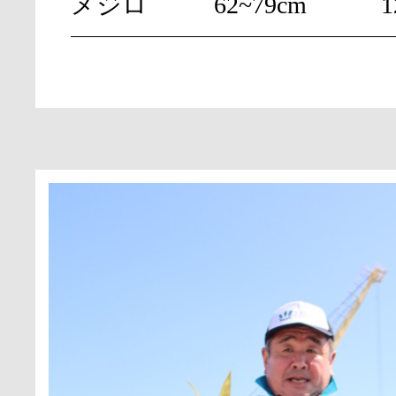
メジロ
62~79cm