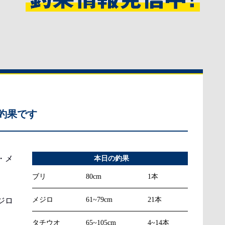
釣果です
・メ
本日の釣果
ブリ
80cm
1本
メジロ
61~79cm
21本
ジロ
タチウオ
65~105cm
4~14本