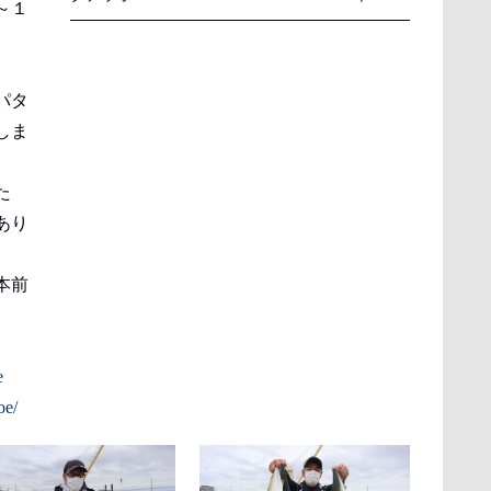
～１
パタ
しま
た
あり
本前
e
oe/