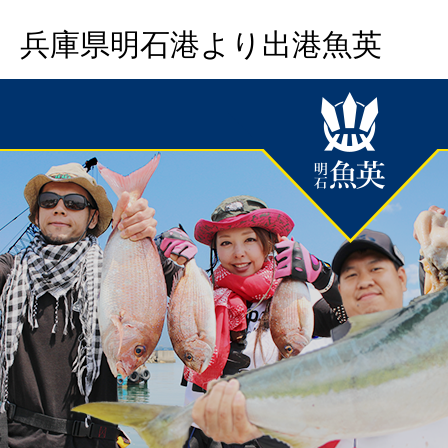
兵庫県明石港より出港魚英