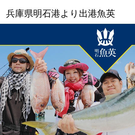
兵庫県明石港より出港魚英