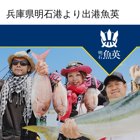
兵庫県明石港より出港魚英