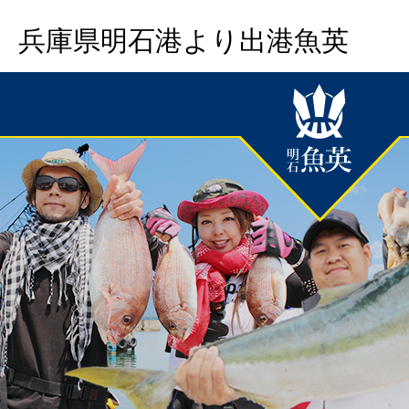
兵庫県明石港より出港魚英