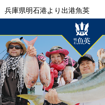
兵庫県明石港より出港魚英