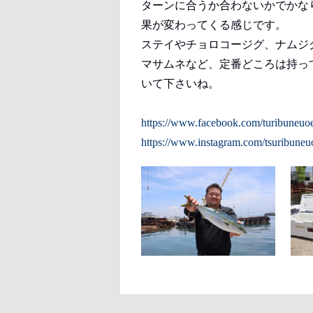
ターンに合うか合わないかでかな
果が変わってくる感じです。
ステイやチョロコージグ、ナムジ
マサムネなど、定番どころは持っ
いて下さいね。
https://www.facebook.com/turibuneuo
https://www.instagram.com/tsuribuneu