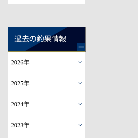
2026年
2025年
2024年
2023年