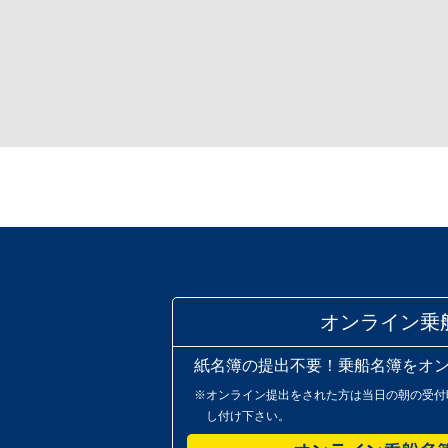
オンライン乗
紙名簿の提出不要！乗船名簿をオ
※オンライン提出をされた方は当日の朝の受付
し付け下さい。