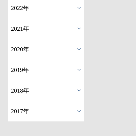
2022年
2021年
2020年
2019年
2018年
2017年