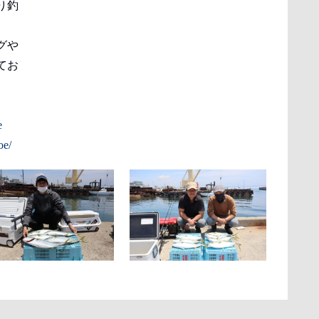
り釣
グや
てお
e
oe/