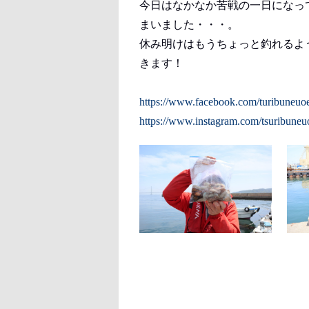
今日はなかなか苦戦の一日になっ
まいました・・・。
休み明けはもうちょっと釣れるよ
きます！
https://www.facebook.com/turibuneuo
https://www.instagram.com/tsuribuneu