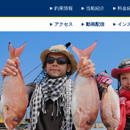
釣果情報
当船紹介
料金
アクセス
動画配信
イン