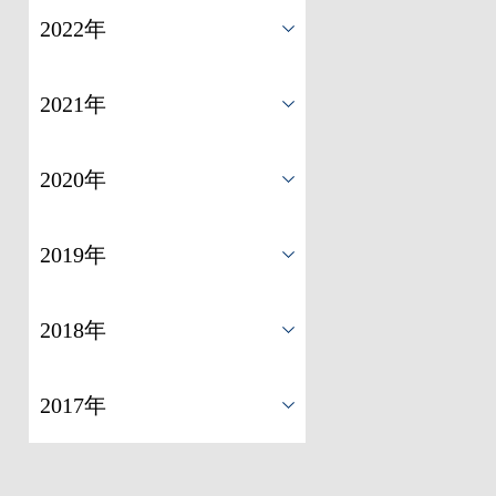
2022年
2021年
2020年
2019年
2018年
2017年