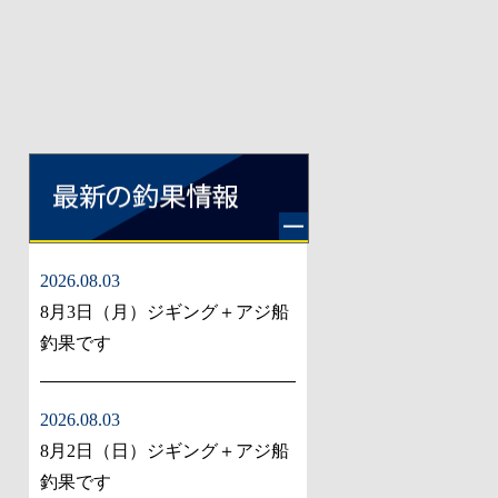
2026.08.03
8月3日（月）ジギング＋アジ船
釣果です
2026.08.03
8月2日（日）ジギング＋アジ船
釣果です