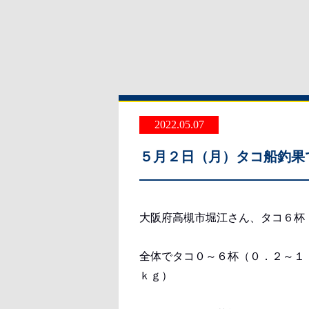
2022.05.07
５月２日（月）タコ船釣果
大阪府高槻市堀江さん、タコ６杯
全体でタコ０～６杯（０．２～１
ｋｇ）