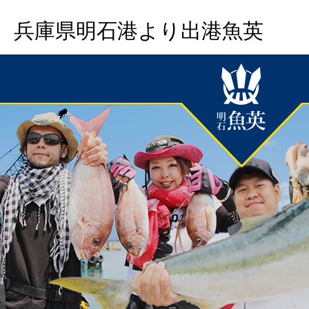
兵庫県明石港より出港魚英