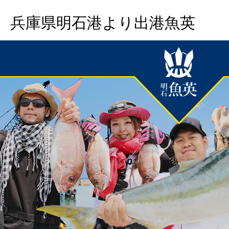
兵庫県明石港より出港魚英