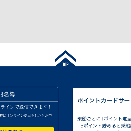
船名簿
ンラインで送信できます！
時にオンライン提出をしたとお申