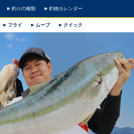
釣りの種類
釣物カレンダー
フライ
ムーブ
クイック