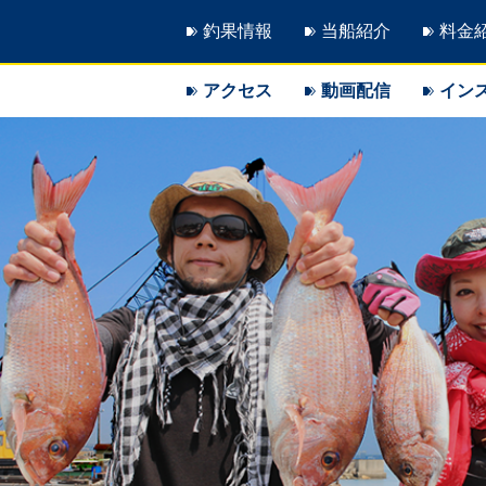
釣果情報
当船紹介
料金
アクセス
動画配信
イン