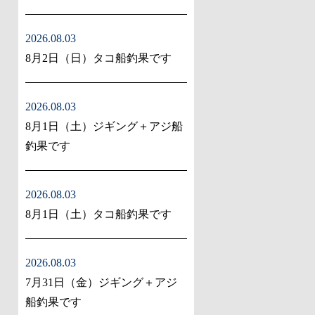
2026.08.03
8月2日（日）タコ船釣果です
2026.08.03
8月1日（土）ジギング＋アジ船
釣果です
2026.08.03
8月1日（土）タコ船釣果です
2026.08.03
7月31日（金）ジギング＋アジ
船釣果です