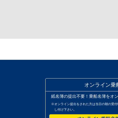
オンライン乗
紙名簿の提出不要！乗船名簿をオ
※オンライン提出をされた方は当日の朝の受付
し付け下さい。