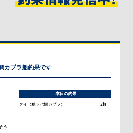
鯛カブラ船釣果です
本日の釣果
タイ（鯛ラバ鯛カブラ）
2枚
そう