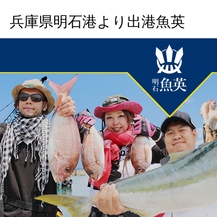
兵庫県明石港より出港魚英