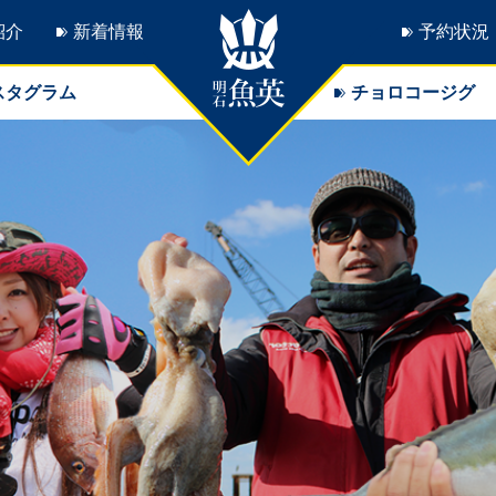
紹介
新着情報
予約状況
スタグラム
チョロコージグ