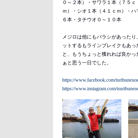
０～２本）・サワラ１本（７５ｃ
ｍ）・シオ１本（４１ｃｍ）・ハ
６本・タチウオ０～１０本
メジロは他にもバラシがあったり
ットするもラインブレイクもあっ
と、もうちょっと獲れれば良かっ
ぁと思う一日でした。
https://www.facebook.com/turibuneuo
https://www.instagram.com/tsuribuneu