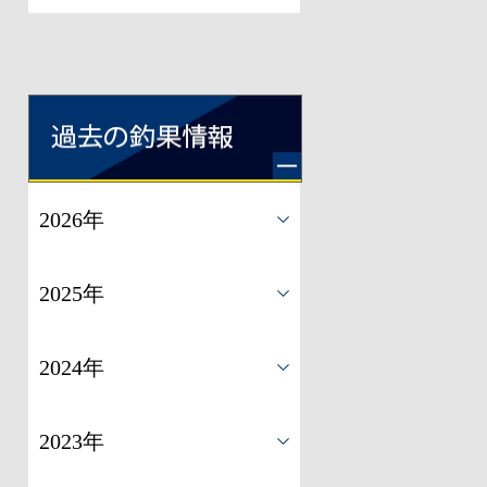
2026年
2025年
2024年
2023年