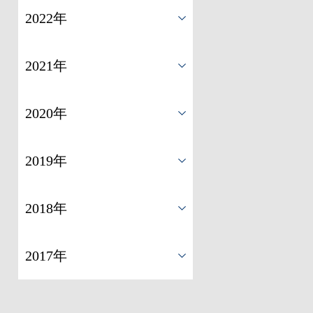
2022年
2021年
2020年
2019年
2018年
2017年