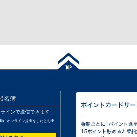
船名簿
ンラインで送信できます！
時にオンライン提出をしたとお申