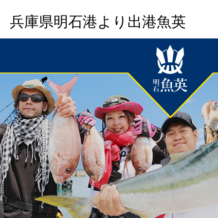
兵庫県明石港より出港魚英