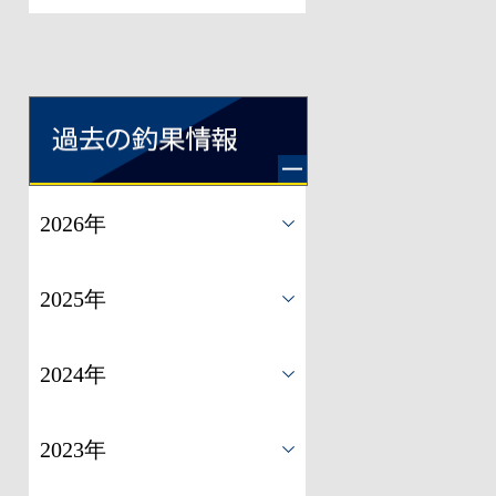
2026年
2025年
2024年
2023年