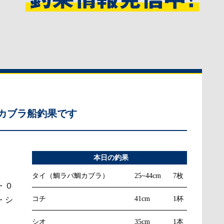
カブラ船釣果です
本日の釣果
タイ（鯛ラバ鯛カブラ）
25~44cm
7枚
・０
コチ
41cm
1杯
・シ
シオ
35cm
1本