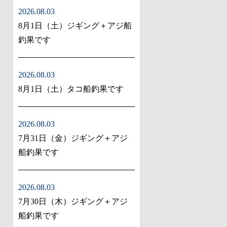
2026.08.03
8月1日（土）ジギング＋アジ船
釣果です
2026.08.03
8月1日（土）タコ船釣果です
2026.08.03
7月31日（金）ジギング＋アジ
船釣果です
2026.08.03
7月30日（木）ジギング＋アジ
船釣果です