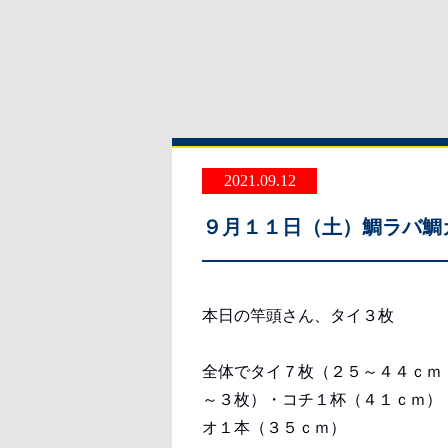
2021.09.12
９月１１日（土）鯛ラバ鯛
本日の竿頭さん、タイ３枚
全体でタイ７枚（２５～４４ｃｍ
～３枚）・コチ１杯（４１ｃｍ）
オ１本（３５ｃｍ）