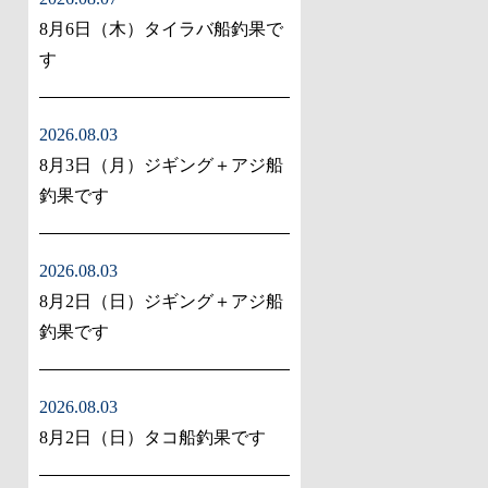
8月6日（木）タイラバ船釣果で
す
2026.08.03
8月3日（月）ジギング＋アジ船
釣果です
2026.08.03
8月2日（日）ジギング＋アジ船
釣果です
2026.08.03
8月2日（日）タコ船釣果です