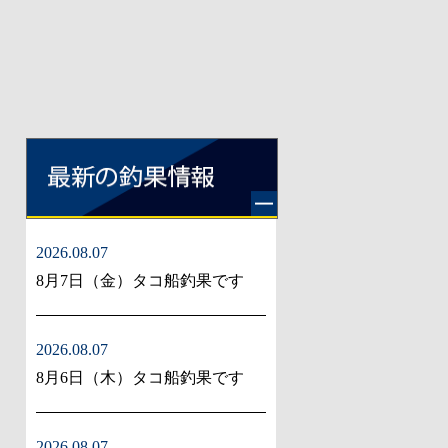
2026.08.07
8月7日（金）タコ船釣果です
2026.08.07
8月6日（木）タコ船釣果です
2026.08.07