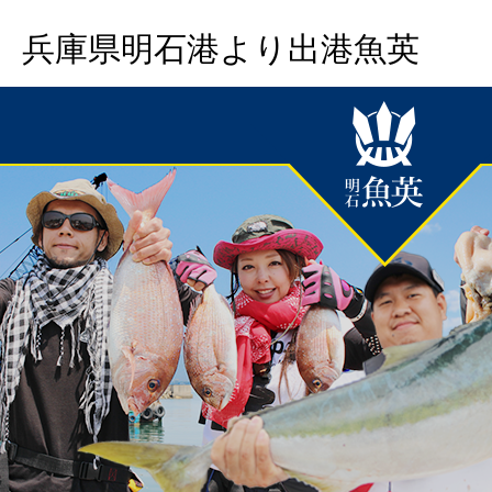
兵庫県明石港より出港魚英