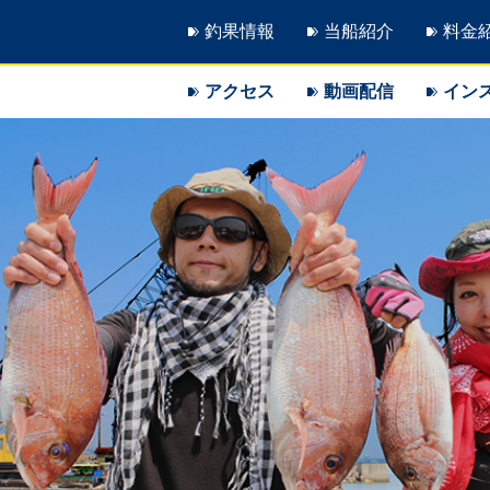
釣果情報
当船紹介
料金
アクセス
動画配信
イン