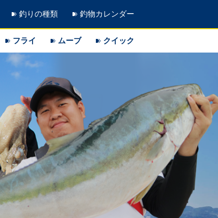
釣りの種類
釣物カレンダー
フライ
ムーブ
クイック