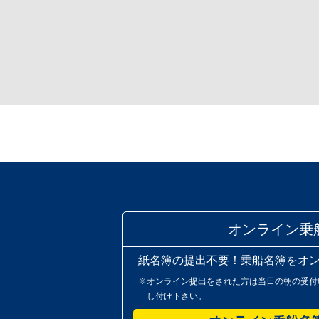
オンライン乗
紙名簿の提出不要！乗船名簿をオ
※オンライン提出をされた方は当日の朝の受付
し付け下さい。