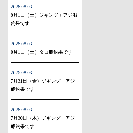
2026.08.03
8月1日（土）ジギング＋アジ船
釣果です
2026.08.03
8月1日（土）タコ船釣果です
2026.08.03
7月31日（金）ジギング＋アジ
船釣果です
2026.08.03
7月30日（木）ジギング＋アジ
船釣果です