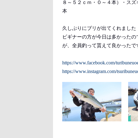
８～５２ｃｍ・０～４本）・スズ
本
久しぶりにブリが出てくれました
ビギナーの方が今日は多かったの
が、全員釣って貰えて良かったで
https://www.facebook.com/turibuneuo
https://www.instagram.com/tsuribuneu