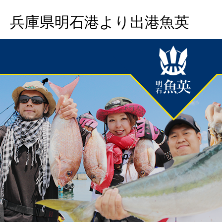
兵庫県明石港より出港魚英