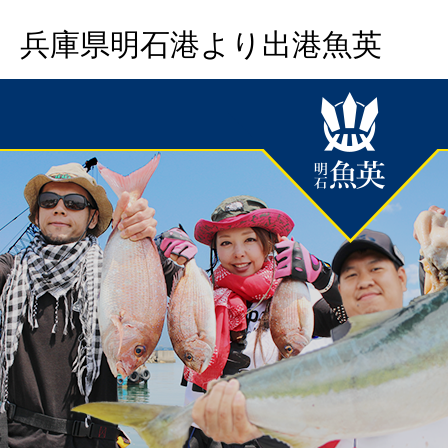
兵庫県明石港より出港魚英