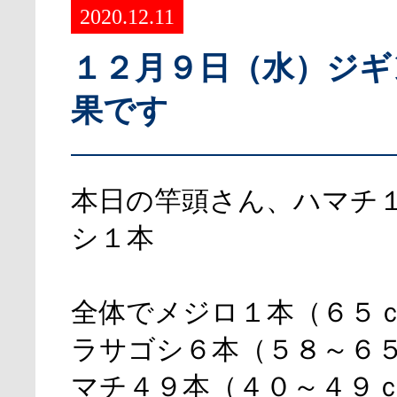
2020.12.11
１２月９日（水）ジギ
果です
本日の竿頭さん、ハマチ
シ１本
全体でメジロ１本（６５
ラサゴシ６本（５８～６
マチ４９本（４０～４９