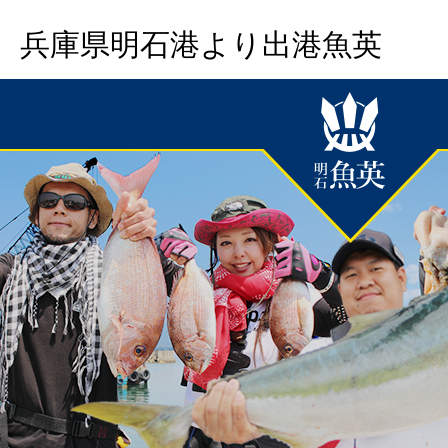
兵庫県明石港より出港魚英