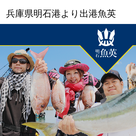
兵庫県明石港より出港魚英