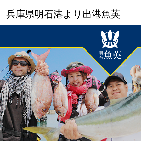
兵庫県明石港より出港魚英