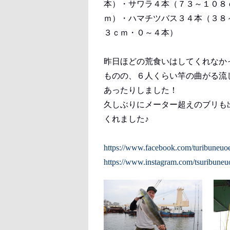
本）・サワラ４本（７３～１０８
ｍ）・ハマチツバス３４本（３８
３ｃｍ・０～４本）
昨日ほどの荒食いはしてくれなか
ものの、６人くらい竿の曲がる流
あったりしました！
久しぶりにメーター超えのブリも
くれました♪
https://www.facebook.com/turibuneuo
https://www.instagram.com/tsuribuneu