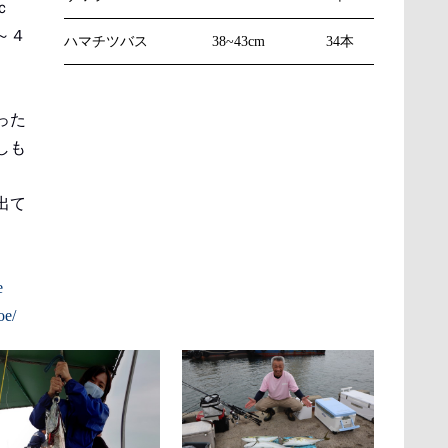
ｃ
～４
ハマチツバス
38~43cm
34本
った
しも
出て
e
oe/