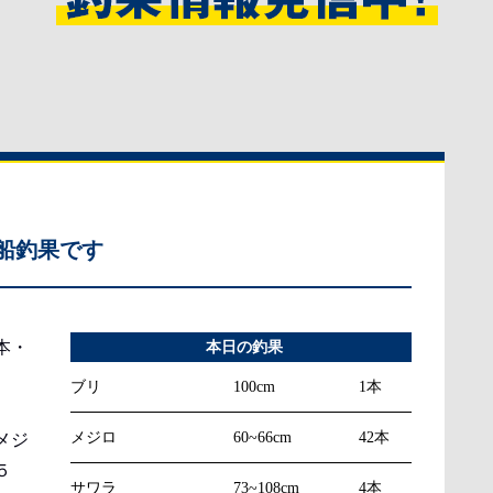
船釣果です
本・
本日の釣果
ブリ
100cm
1本
メジロ
60~66cm
42本
メジ
５
サワラ
73~108cm
4本