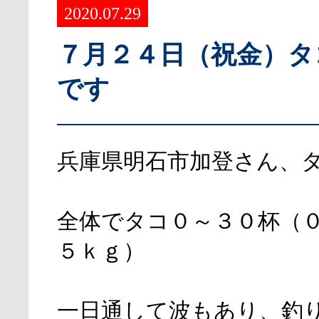
2020.07.29
７月２４日（祝金）タ
です
兵庫県明石市加登さん、
全体でタコ０～３０杯（
５ｋｇ）
一日通して波もあり、釣