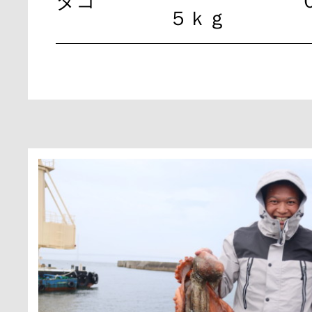
タコ
５ｋｇ