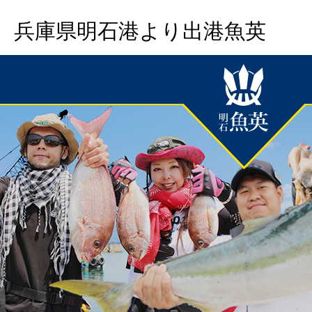
兵庫県明石港より出港魚英