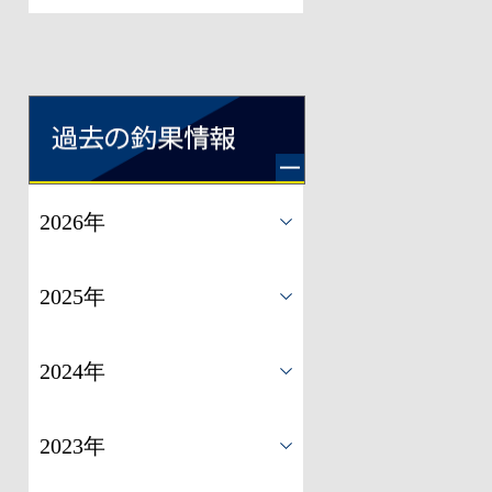
2026年
2025年
2024年
2023年