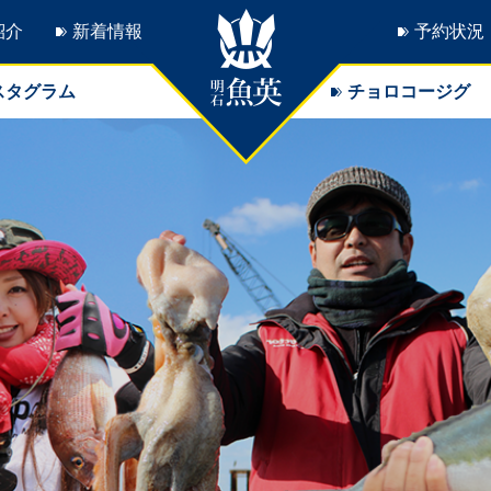
紹介
新着情報
予約状況
スタグラム
チョロコージグ