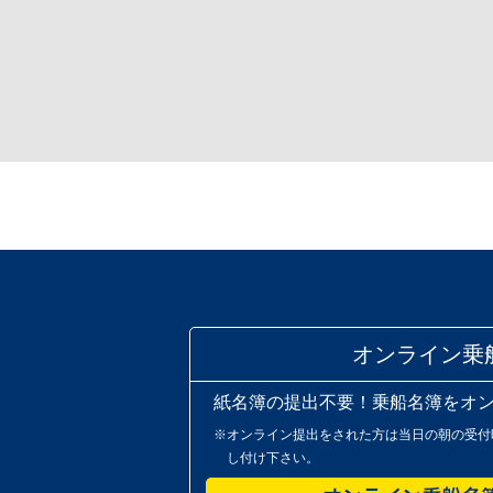
オンライン乗
紙名簿の提出不要！乗船名簿をオ
※オンライン提出をされた方は当日の朝の受付
し付け下さい。