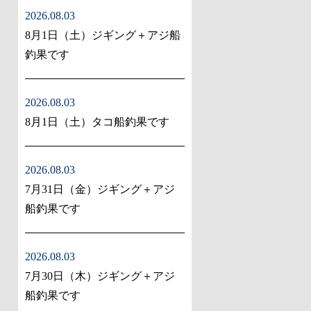
2026.08.03
8月1日（土）ジギング＋アジ船
釣果です
2026.08.03
8月1日（土）タコ船釣果です
2026.08.03
7月31日（金）ジギング＋アジ
船釣果です
2026.08.03
7月30日（木）ジギング＋アジ
船釣果です