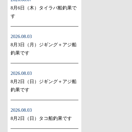
8月6日（木）タイラバ船釣果で
す
2026.08.03
8月3日（月）ジギング＋アジ船
釣果です
2026.08.03
8月2日（日）ジギング＋アジ船
釣果です
2026.08.03
8月2日（日）タコ船釣果です