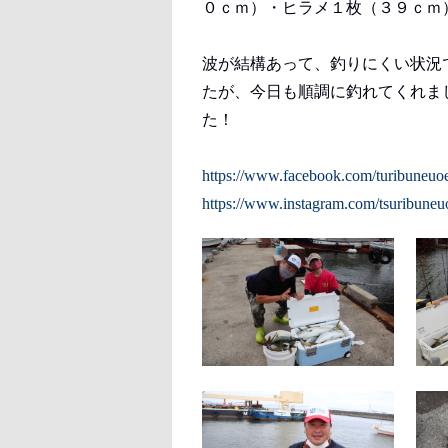
０ｃｍ）・ヒラメ１枚（３９ｃｍ
波が結構あって、釣りにくい状況
たが、今日も順調に釣れてくれま
た！
https://www.facebook.com/turibuneuo
https://www.instagram.com/tsuribuneu