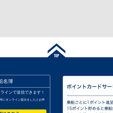
船名簿
ンラインで送信できます！
時にオンライン提出をしたとお申