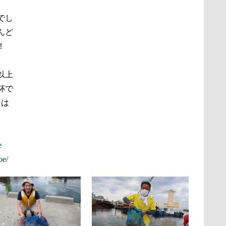
でし
んど
！
以上
杯で
くは
e
oe/