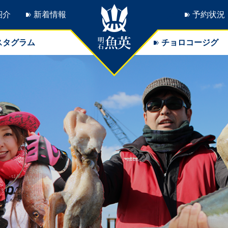
紹介
新着情報
予約状況
スタグラム
チョロコージグ