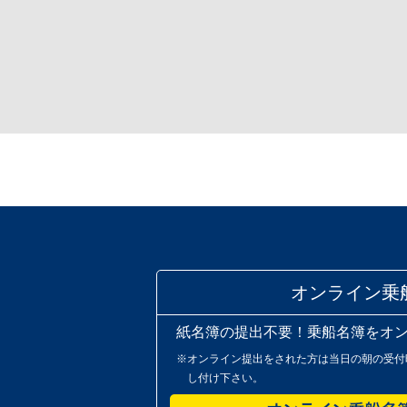
オンライン乗
紙名簿の提出不要！乗船名簿をオ
※オンライン提出をされた方は当日の朝の受付
し付け下さい。