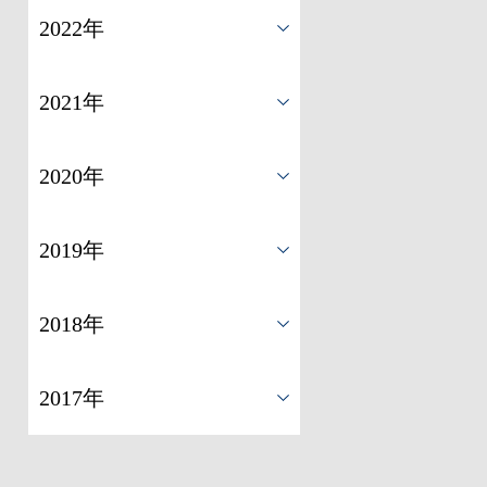
2022年
2021年
2020年
2019年
2018年
2017年