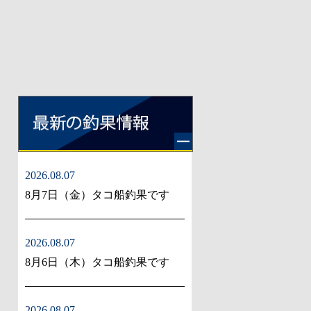
2026.08.07
8月7日（金）タコ船釣果です
2026.08.07
8月6日（木）タコ船釣果です
2026.08.07