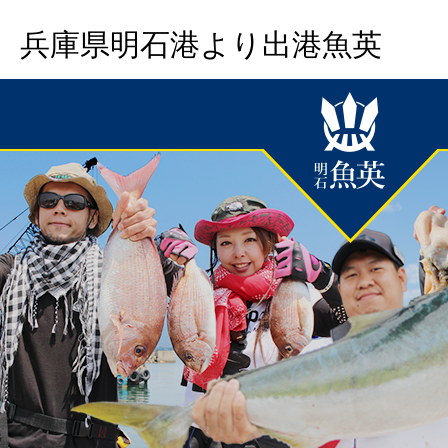
兵庫県明石港より出港魚英