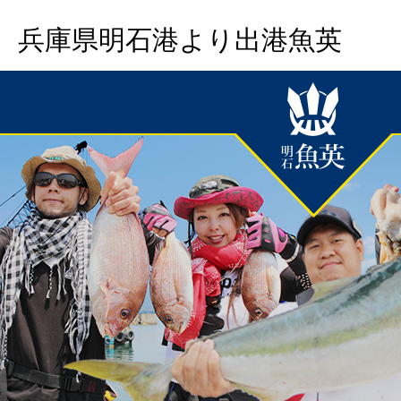
兵庫県明石港より出港魚英