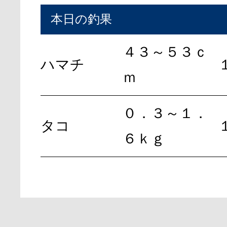
本日の釣果
４３～５３ｃ
ハマチ
ｍ
０．３～１．
タコ
６ｋｇ