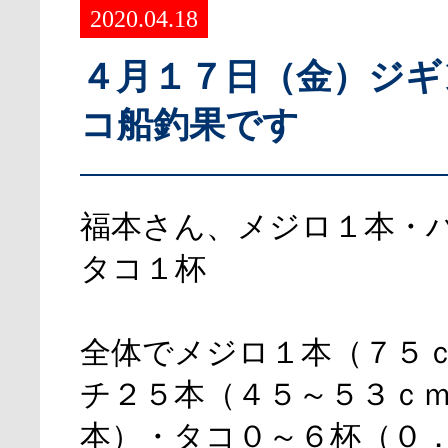
2020.04.18
４月１７日（金）ジギ
コ船釣果です
福本さん、メジロ１本・
タコ１杯
全体でメジロ１本（７５
チ２５本（４５～５３ｃ
本）・タコ０～６杯（０