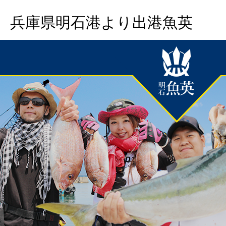
兵庫県明石港より出港魚英