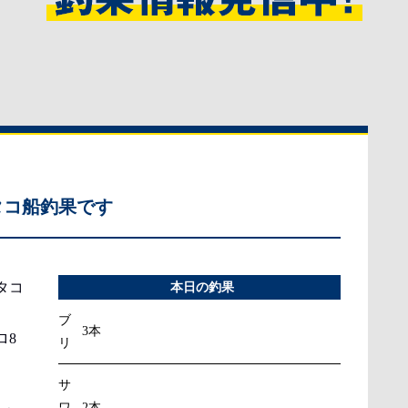
タコ船釣果です
タコ
本日の釣果
ブ
3本
ロ8
リ
サ
ワ
2本