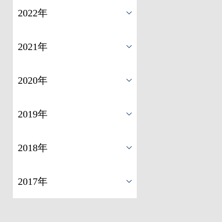
2022年
2021年
2020年
2019年
2018年
2017年