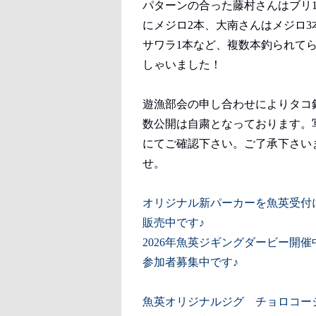
パターンの合った藤村さんはブリ
にメジロ2本、大南さんはメジロ3
サワラ1本など、複数本釣られて
しゃいました！
遊漁部会の申し合わせによりタコ
数公開は自粛となっております。
にてご確認下さい。ご了承下さい
せ。
オリジナル新パーカーを魚英受付
販売中です♪
2026年魚英ジギングダービー開催
参加者募集中です♪
魚英オリジナルジグ チョロコー