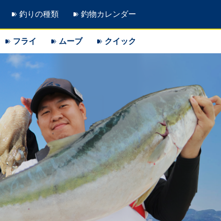
釣りの種類
釣物カレンダー
フライ
ムーブ
クイック