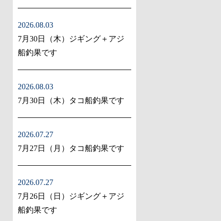
2026.08.03
7月30日（木）ジギング＋アジ
船釣果です
2026.08.03
7月30日（木）タコ船釣果です
2026.07.27
7月27日（月）タコ船釣果です
2026.07.27
7月26日（日）ジギング＋アジ
船釣果です