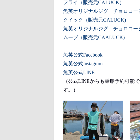
フライ（販売元CALUCK）
魚英オリジナルジグ チョロコー
クイック（販売元CALUCK)
魚英オリジナルジグ チョロコー
ムーブ（販売元CAALUCK)
魚英公式Facebook
魚英公式Instagram
魚英公式LINE
（公式LINEからも乗船予約可能で
す。）