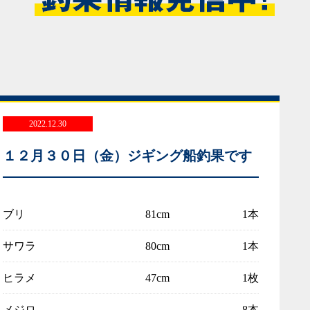
2022.12.30
１２月３０日（金）ジギング船釣果です
ブリ
81cm
1本
サワラ
80cm
1本
ヒラメ
47cm
1枚
メジロ
8本