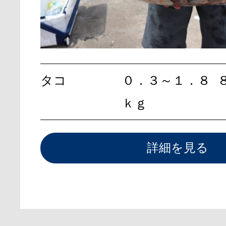
タコ
０．３～１．８
ｋｇ
詳細を見る