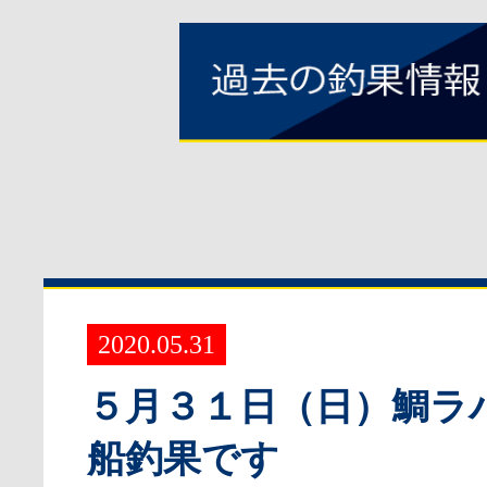
2020.05.31
５月３１日（日）鯛ラ
船釣果です