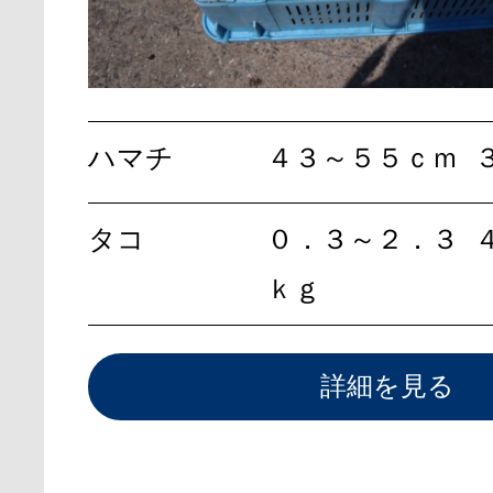
ハマチ
４３～５５ｃｍ
タコ
０．３～２．３
ｋｇ
詳細を見る