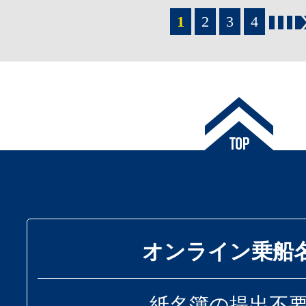
1
2
3
4
オンライン乗船
紙名簿の提出不