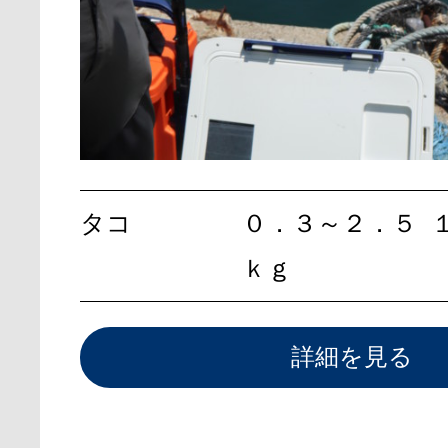
タコ
０．３～２．５
ｋｇ
詳細を見る