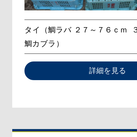
タイ（鯛ラバ
２７～７６ｃｍ
鯛カブラ）
詳細を見る