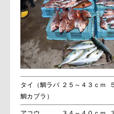
タイ（鯛ラバ
２５～４３ｃｍ
鯛カブラ）
アコウ
３４～４０ｃｍ