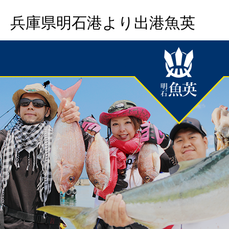
兵庫県明石港より出港魚英