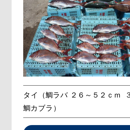
タイ（鯛ラバ
２６～５２ｃｍ
鯛カブラ）