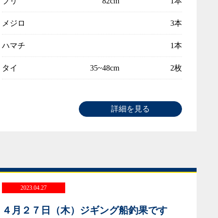
ブリ
82cm
1本
メジロ
3本
ハマチ
1本
タイ
35~48cm
2枚
詳細を見る
2023.04.27
４月２７日（木）ジギング船釣果です