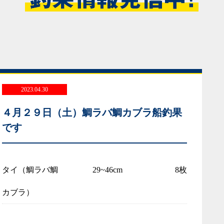
2023.04.30
４月２９日（土）鯛ラバ鯛カブラ船釣果
です
タイ（鯛ラバ鯛
29~46cm
8枚
カブラ）