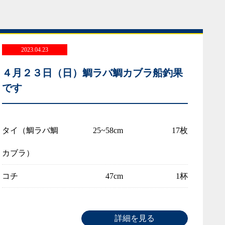
2023.04.23
４月２３日（日）鯛ラバ鯛カブラ船釣果
です
タイ（鯛ラバ鯛
25~58cm
17枚
カブラ）
コチ
47cm
1杯
詳細を見る