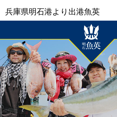
兵庫県明石港より出港魚英