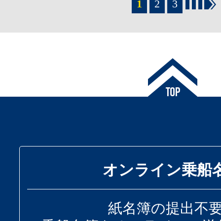
1
2
3
オンライン乗船
紙名簿の提出不