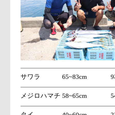
サワラ
65~83cm
メジロハマチ
58~65cm
5
タイ
40~60cm