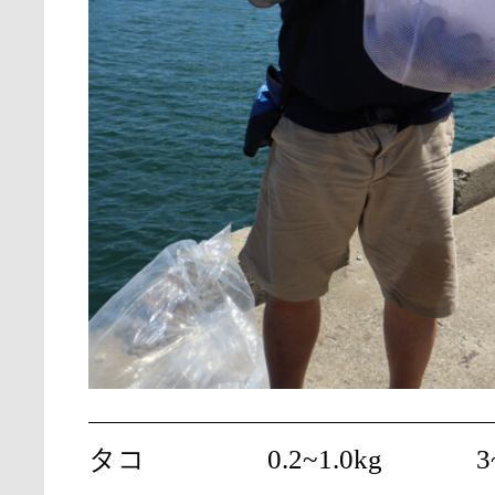
タコ
0.2~1.0kg
3