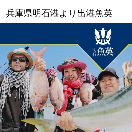
兵庫県明石港より出港魚英