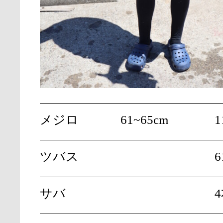
メジロ
61~65cm
1
ツバス
6
サバ
4