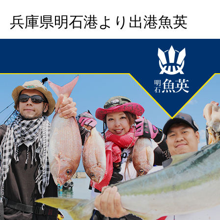
兵庫県明石港より出港魚英