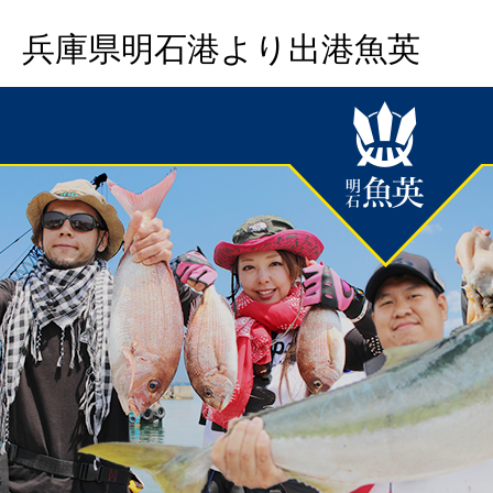
兵庫県明石港より出港魚英