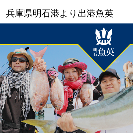
兵庫県明石港より出港魚英