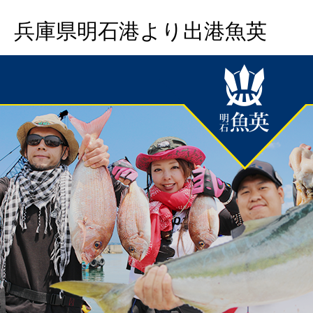
兵庫県明石港より出港魚英