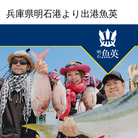
兵庫県明石港より出港魚英