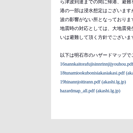
ら津波到達までの間に帰港、避難
港の一部は浸水想定はございます
波の影響がない所となっておりま
地震時の対応としては、大地震発
いは避難して頂く方針でございま
以下は明石市のハザードマップで
16nannkaitorafujisinnrinnjijyouhou.pdf 
18tunamiookubonisiakasiakasi.pdf (akas
19hinannjoitirann.pdf (akashi.lg.jp)
hazardmap_all.pdf (akashi.lg.jp)