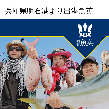
兵庫県明石港より出港魚英