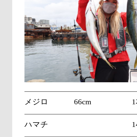
メジロ
66cm
ハマチ
1