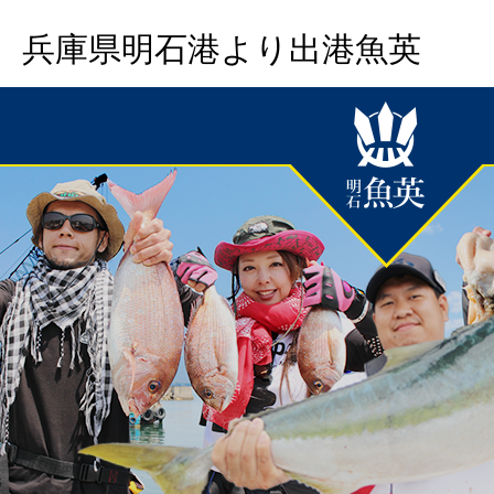
兵庫県明石港より出港魚英