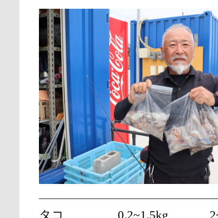
タコ
0.2~1.5kg
2