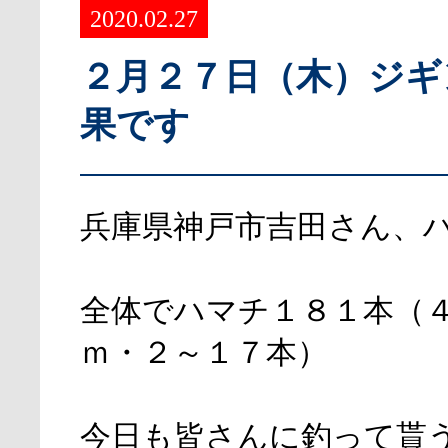
2020.02.27
２月２７日（木）ジギ
果です
兵庫県神戸市吉田さん、
全体でハマチ１８１本（
ｍ・２～１７本）
今日も皆さんに釣って貰