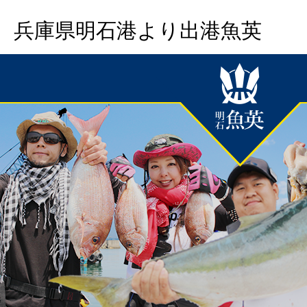
兵庫県明石港より出港魚英