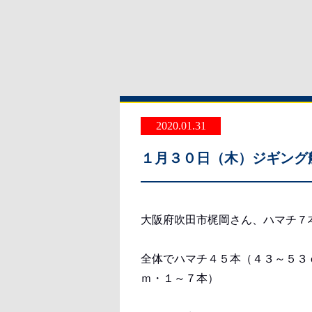
2020.01.31
１月３０日（木）ジギング
大阪府吹田市梶岡さん、ハマチ７
全体でハマチ４５本（４３～５３
ｍ・１～７本）