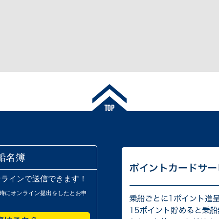
船名簿
ンラインで送信できます！
時にオンライン提出をしたとお申