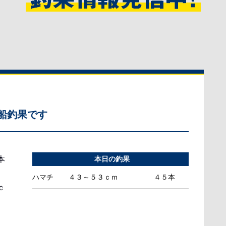
船釣果です
本
本日の釣果
ハマチ
４３～５３ｃｍ
４５本
ｃ