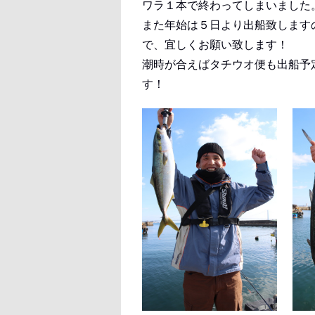
ワラ１本で終わってしまいました
また年始は５日より出船致します
で、宜しくお願い致します！
潮時が合えばタチウオ便も出船予
す！