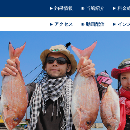
釣果情報
当船紹介
料金
アクセス
動画配信
イン