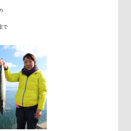
。
の
定で