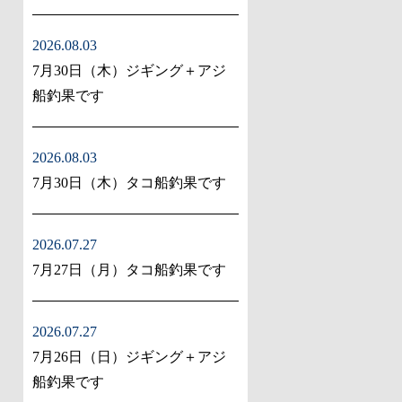
2026.08.03
7月30日（木）ジギング＋アジ
船釣果です
2026.08.03
7月30日（木）タコ船釣果です
2026.07.27
7月27日（月）タコ船釣果です
2026.07.27
7月26日（日）ジギング＋アジ
船釣果です