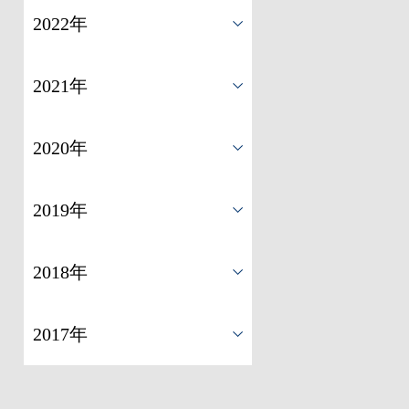
2022年
2021年
2020年
2019年
2018年
2017年