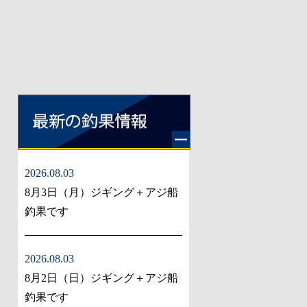
2026.08.03
8月3日（月）ジギング＋アジ船
釣果です
2026.08.03
8月2日（日）ジギング＋アジ船
釣果です