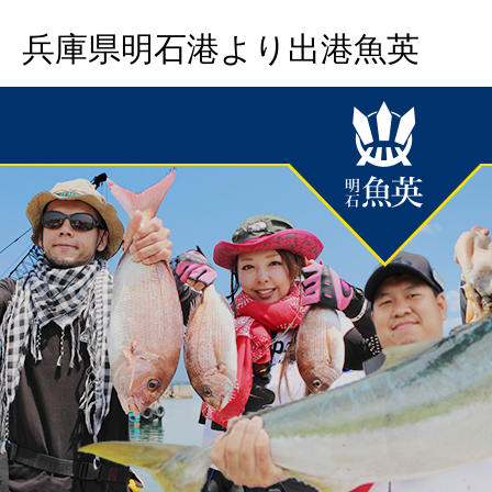
兵庫県明石港より出港魚英