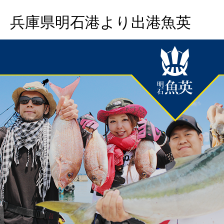
兵庫県明石港より出港魚英